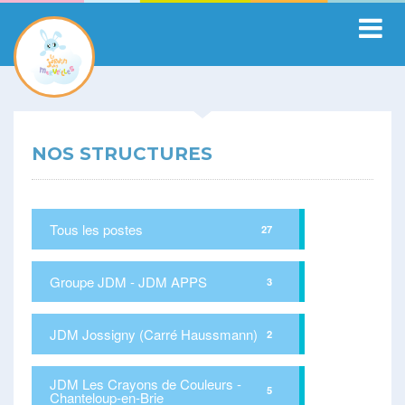
NOS STRUCTURES
Tous les postes
27
Groupe JDM - JDM APPS
3
JDM Jossigny (Carré Haussmann)
2
JDM Les Crayons de Couleurs -
5
Chanteloup-en-Brie